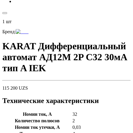
1
шт
Бренд
:
KARAT Дифференциальный
автомат АД12M 2P C32 30мА
тип A IEK
115 200
UZS
Технические характеристики
Номин ток, А
32
Количество полюсов
2
Номин ток утечки, А
0,03