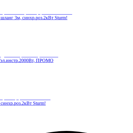
анг 3м, синхр.роз.2кВт Sturm!
/эл.инстр.2000Вт, ПРОМО
нхр.роз.2кВт Sturm!