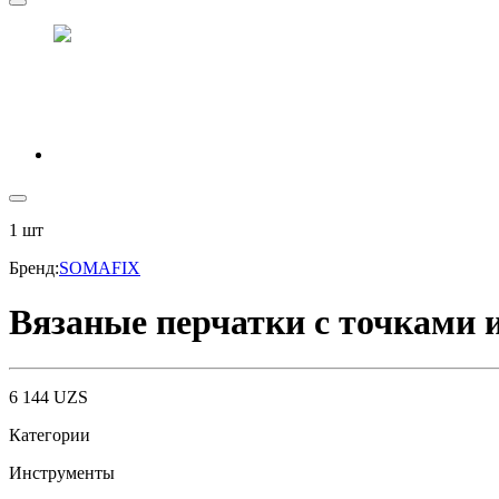
1
шт
Бренд
:
SOMAFIX
Вязаные перчатки с точками 
6 144
UZS
Категории
Инструменты