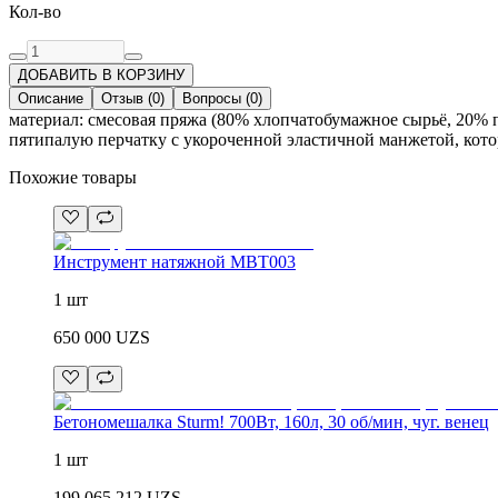
Кол-во
ДОБАВИТЬ В КОРЗИНУ
Описание
Отзыв
(
0
)
Вопросы
(
0
)
материал: смесовая пряжа (80% хлопчатобумажное сырьё, 20% п
пятипалую перчатку с укороченной эластичной манжетой, кото
Похожие товары
Инструмент натяжной MBT003
1 шт
650 000
UZS
Бетономешалка Sturm! 700Вт, 160л, 30 об/мин, чуг. венец
1 шт
199 065 212
UZS