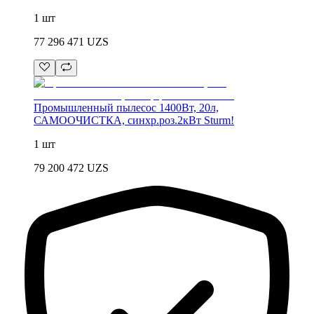
1 шт
77 296 471
UZS
Промышленный пылесос 1400Вт, 20л,
САМООЧИСТКА, синхр.роз.2кВт Sturm!
1 шт
79 200 472
UZS