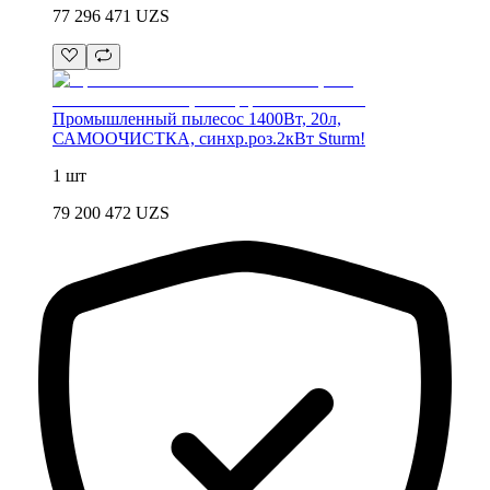
77 296 471
UZS
Промышленный пылесос 1400Вт, 20л,
САМООЧИСТКА, синхр.роз.2кВт Sturm!
1 шт
79 200 472
UZS