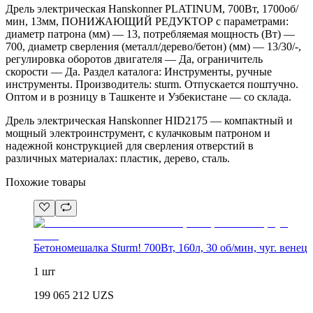
Дрель электрическая Hanskonner PLATINUM, 700Вт, 1700об/
мин, 13мм, ПОНИЖАЮЩИЙ РЕДУКТОР с параметрами:
диаметр патрона (мм) — 13, потребляемая мощность (Вт) —
700, диаметр сверления (металл/дерево/бетон) (мм) — 13/30/-,
регулировка оборотов двигателя — Да, ограничитель
скорости — Да. Раздел каталога: Инструменты, ручные
инструменты. Производитель: sturm. Отпускается поштучно.
Оптом и в розницу в Ташкенте и Узбекистане — со склада.
Дрель электрическая Hanskonner HID2175 — компактный и
мощный электроинструмент, с кулачковым патроном и
надежной конструкцией для сверления отверстий в
различных материалах: пластик, дерево, сталь.
Похожие товары
Бетономешалка Sturm! 700Вт, 160л, 30 об/мин, чуг. венец
1 шт
199 065 212
UZS