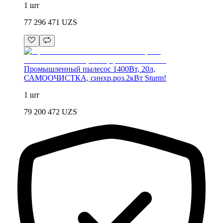
1 шт
77 296 471
UZS
Промышленный пылесос 1400Вт, 20л,
САМООЧИСТКА, синхр.роз.2кВт Sturm!
1 шт
79 200 472
UZS