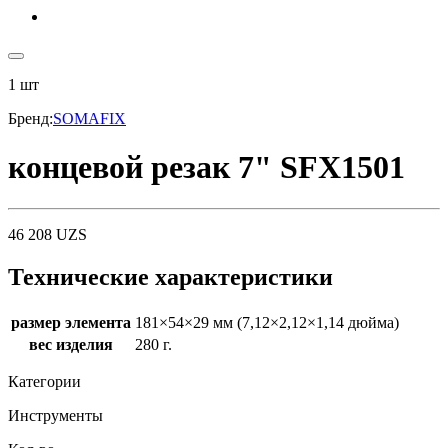
1
шт
Бренд
:
SOMAFIX
концевой резак 7" SFX1501
46 208
UZS
Технические характеристики
размер элемента
181×54×29 мм (7,12×2,12×1,14 дюйма)
вес изделия
280 г.
Категории
Инструменты