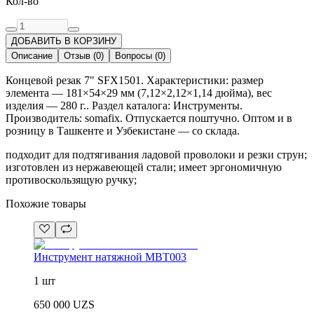
Кол-во
ДОБАВИТЬ В КОРЗИНУ
Описание
Отзыв
(
0
)
Вопросы
(
0
)
Концевой резак 7" SFX1501. Характеристики: размер
элемента — 181×54×29 мм (7,12×2,12×1,14 дюйма), вес
изделия — 280 г.. Раздел каталога: Инструменты.
Производитель: somafix. Отпускается поштучно. Оптом и в
розницу в Ташкенте и Узбекистане — со склада.
подходит для подтягивания ладовой проволоки и резки струн;
изготовлен из нержавеющей стали; имеет эргономичную
противоскользящую ручку;
Похожие товары
Инструмент натяжной MBT003
1 шт
650 000
UZS