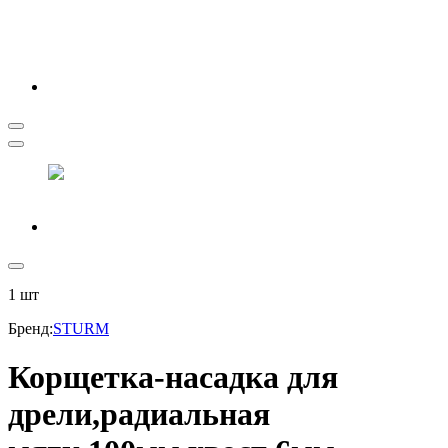
1
шт
Бренд
:
STURM
Корщетка-насадка для
дрели,радиальная