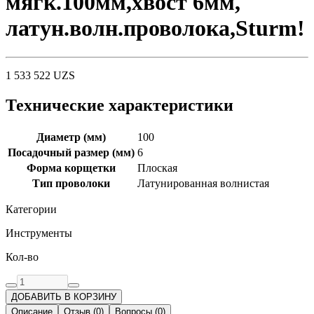
мягк.100мм,хвост 6мм,
латун.волн.проволока,Sturm!
1 533 522
UZS
Технические характеристики
Диаметр (мм)
100
Посадочный размер (мм)
6
Форма корщетки
Плоская
Тип проволоки
Латунированная волнистая
Категории
Инструменты
Кол-во
ДОБАВИТЬ В КОРЗИНУ
Описание
Отзыв
(
0
)
Вопросы
(
0
)