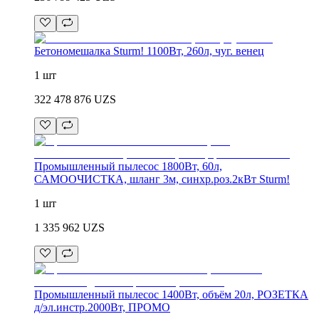
Бетономешалка Sturm! 1100Вт, 260л, чуг. венец
1 шт
322 478 876
UZS
Промышленный пылесос 1800Вт, 60л,
САМООЧИСТКА, шланг 3м, синхр.роз.2кВт Sturm!
1 шт
1 335 962
UZS
Промышленный пылесос 1400Вт, объём 20л, РОЗЕТКА
д/эл.инстр.2000Вт, ПРОМО