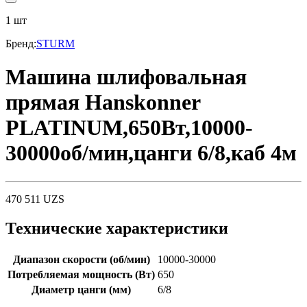
1
шт
Бренд
:
STURM
Машина шлифовальная
прямая Hanskonner
PLATINUM,650Вт,10000-
30000об/мин,цанги 6/8,каб 4м
470 511
UZS
Технические характеристики
Диапазон скорости (об/мин)
10000-30000
Потребляемая мощность (Вт)
650
Диаметр цанги (мм)
6/8