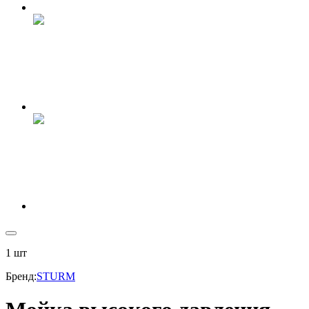
1
шт
Бренд
:
STURM