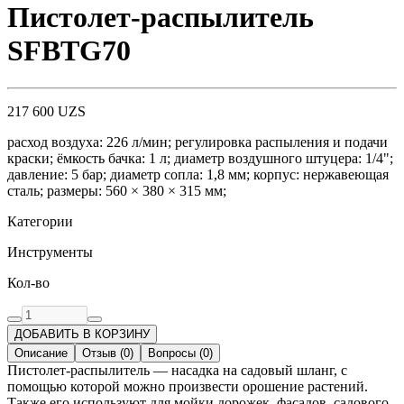
Пистолет-распылитель
SFBTG70
217 600
UZS
расход воздуха: 226 л/мин; регулировка распыления и подачи
краски; ёмкость бачка: 1 л; диаметр воздушного штуцера: 1/4";
давление: 5 бар; диаметр сопла: 1,8 мм; корпус: нержавеющая
сталь; размеры: 560 × 380 × 315 мм;
Категории
Инструменты
Кол-во
ДОБАВИТЬ В КОРЗИНУ
Описание
Отзыв
(
0
)
Вопросы
(
0
)
Пистолет-распылитель — насадка на садовый шланг, с
помощью которой можно произвести орошение растений.
Также его используют для мойки дорожек, фасадов, садового