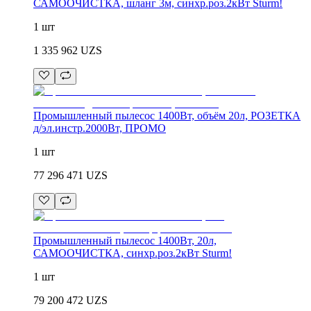
САМООЧИСТКА, шланг 3м, синхр.роз.2кВт Sturm!
1 шт
1 335 962
UZS
Промышленный пылесос 1400Вт, объём 20л, РОЗЕТКА
д/эл.инстр.2000Вт, ПРОМО
1 шт
77 296 471
UZS
Промышленный пылесос 1400Вт, 20л,
САМООЧИСТКА, синхр.роз.2кВт Sturm!
1 шт
79 200 472
UZS