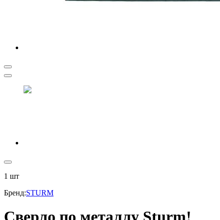
1
шт
Бренд
:
STURM
Сверло по металлу Sturm!