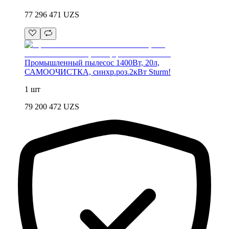
77 296 471
UZS
Промышленный пылесос 1400Вт, 20л,
САМООЧИСТКА, синхр.роз.2кВт Sturm!
1 шт
79 200 472
UZS