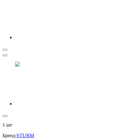
1
шт
Бренд
:
STURM