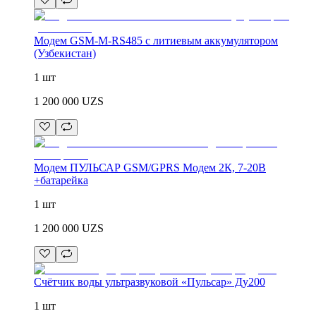
Модем GSM-M-RS485 с литиевым аккумулятором
(Узбекистан)
1 шт
1 200 000
UZS
Модем ПУЛЬСАР GSM/GPRS Модем 2К, 7-20В
+батарейка
1 шт
1 200 000
UZS
Счётчик воды ультразвуковой «Пульсар» Ду200
1 шт