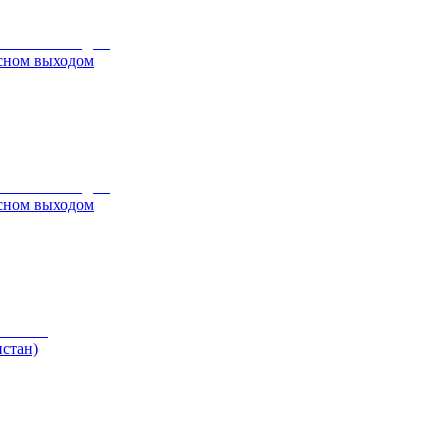
ьсном выходом
ьсном выходом
стан)