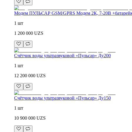
Модем ПУЛЬСАР GSM/GPRS Модем 2К, 7-20В +батарей
1 шт
1 200 000
UZS
Счётчик воды ультразвуковой «Пульсар» Ду200
1 шт
12 200 000
UZS
Счётчик воды ультразвуковой «Пульсар» Ду150
1 шт
10 900 000
UZS