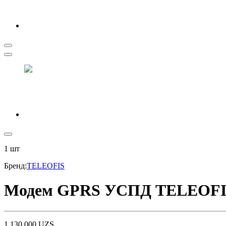
1
шт
Бренд
:
TELEOFIS
Модем GPRS УСПД TELEOFIS 
1 130 000
UZS