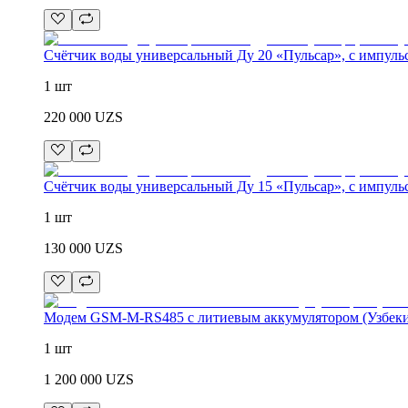
Счётчик воды универсальный Ду 20 «Пульсар», с импул
1 шт
220 000
UZS
Счётчик воды универсальный Ду 15 «Пульсар», с импул
1 шт
130 000
UZS
Модем GSM-M-RS485 с литиевым аккумулятором (Узбеки
1 шт
1 200 000
UZS