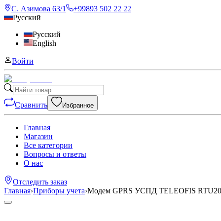
С. Азимова 63/1
+99893 502 22 22
Русский
Русский
English
Войти
Сравнить
Избранное
Главная
Магазин
Все категории
Вопросы и ответы
О нас
Отследить заказ
Главная
›
Приборы учета
›
Модем GPRS УСПД TELEOFIS RTU202 