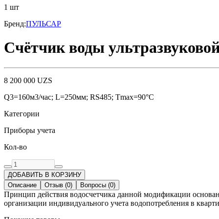
1
шт
Бренд
:
ПУЛЬСАР
Счётчик воды ультразвуковой
8 200 000
UZS
Q3=160м3/час; L=250мм; RS485; Тmax=90°С
Категории
Приборы учета
Кол-во
ДОБАВИТЬ В КОРЗИНУ
Описание
Отзыв
(
0
)
Вопросы
(
0
)
Принцип действия водосчетчика данной модификации основан н
организации индивидуального учета водопотребления в кварт