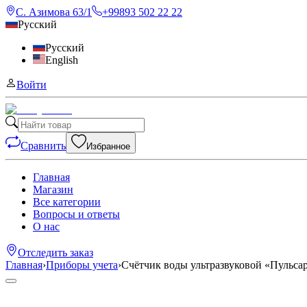
С. Азимова 63/1
+99893 502 22 22
Русский
Русский
English
Войти
Сравнить
Избранное
Главная
Магазин
Все категории
Вопросы и ответы
О нас
Отследить заказ
Главная
›
Приборы учета
›
Счётчик воды ультразвуковой «Пульса