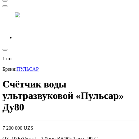
1
шт
Бренд
:
ПУЛЬСАР
Счётчик воды
ультразвуковой «Пульсар»
Ду80
7 200 000
UZS
Q3=100м3/час; L=225мм; RS485; Тmax=90°С