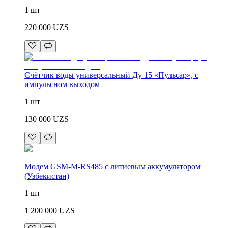
1 шт
220 000
UZS
Счётчик воды универсальный Ду 15 «Пульсар», с
импульсном выходом
1 шт
130 000
UZS
Модем GSM-M-RS485 с литиевым аккумулятором
(Узбекистан)
1 шт
1 200 000
UZS