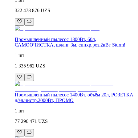
322 478 876
UZS
Промышленный пылесос 1800Вт, 60л,
САМООЧИСТКА, шланг 3м, синхр.роз.2кВт Sturm!
1 шт
1 335 962
UZS
Промышленный пылесос 1400Вт, объём 20л, РОЗЕТКА
д/эл.инстр.2000Вт, ПРОМО
1 шт
77 296 471
UZS