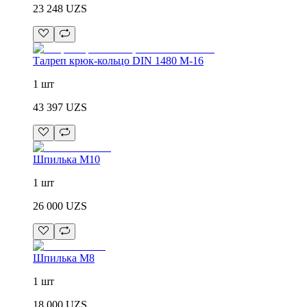
23 248
UZS
Талреп крюк-кольцо DIN 1480 М-16
1 шт
43 397
UZS
Шпилька М10
1 шт
26 000
UZS
Шпилька М8
1 шт
18 000
UZS