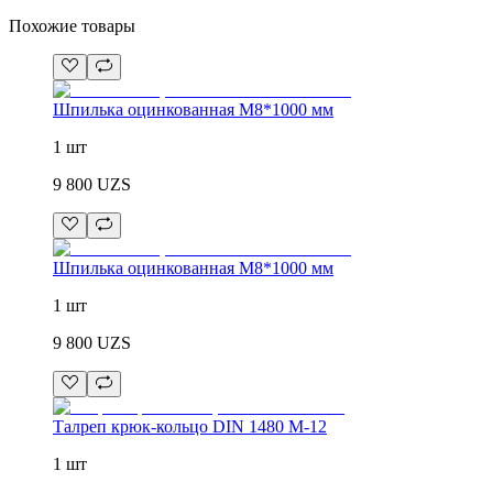
Похожие товары
Шпилька оцинкованная М8*1000 мм
1 шт
9 800
UZS
Шпилька оцинкованная М8*1000 мм
1 шт
9 800
UZS
Талреп крюк-кольцо DIN 1480 М-12
1 шт