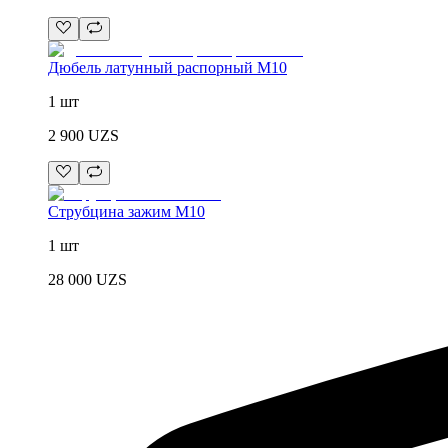
Дюбель латунный распорный М10
1 шт
2 900
UZS
Струбцина зажим М10
1 шт
28 000
UZS