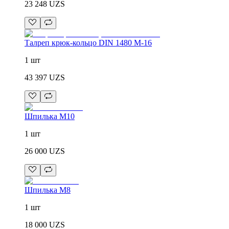
23 248
UZS
Талреп крюк-кольцо DIN 1480 М-16
1 шт
43 397
UZS
Шпилька М10
1 шт
26 000
UZS
Шпилька М8
1 шт
18 000
UZS