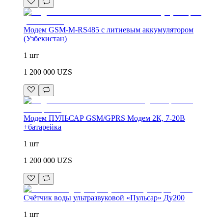
Модем GSM-M-RS485 с литиевым аккумулятором
(Узбекистан)
1 шт
1 200 000
UZS
Модем ПУЛЬСАР GSM/GPRS Модем 2К, 7-20В
+батарейка
1 шт
1 200 000
UZS
Счётчик воды ультразвуковой «Пульсар» Ду200
1 шт